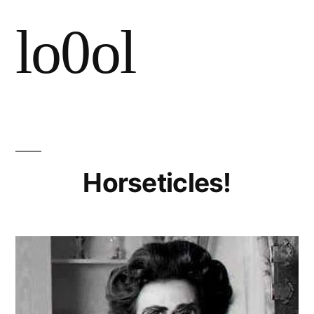
Saltar
lo0ol
al
contenido
Horseticles!