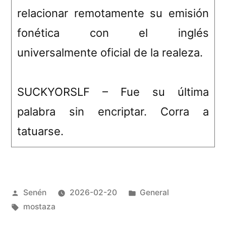
relacionar remotamente su emisión
fonética con el inglés
universalmente oficial de la realeza.
SUCKYORSLF – Fue su última
palabra sin encriptar. Corra a
tatuarse.
Publicado
Publicado
Senén
2026-02-20
General
por
Etiquetas:
en
mostaza